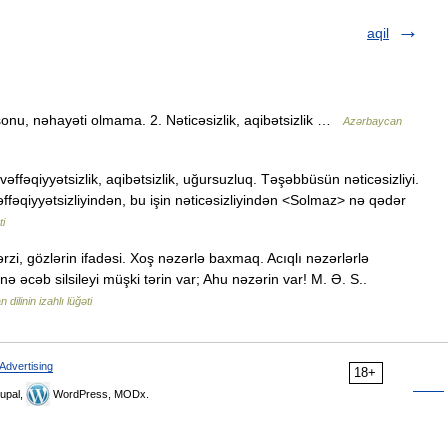
aqil
sonu, nəhayəti olmama. 2. Nəticəsizlik, aqibətsizlik …
Azərbaycan
əffəqiyyətsizlik, aqibətsizlik, uğursuzluq. Təşəbbüsün nəticəsizliyi.
vəffəqiyyətsizliyindən, bu işin nəticəsizliyindən <Solmaz> nə qədər
ti
zi, gözlərin ifadəsi. Xoş nəzərlə baxmaq. Acıqlı nəzərlərlə
ə əcəb silsileyi müşki tərin var; Ahu nəzərin var! M. Ə. S..
dilinin izahlı lüğəti
Advertising
18+
upal,
WordPress, MODx.