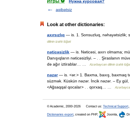
Игры ⚽
Нужна курсовая?
aqibətsiz
Look at other dictionaries:
axırsızlıq
— is. 1. Sonsuzluq, nəhayətsizlik; 
dilinin izahlı lüğəti
nəticəsizlik
— is. Nəticəsi, axırı olmama; müv
Danışıqların nəticəsizliyi. – . . Şiraslanın mü
də ağır iztirablar… …
Azərbaycan dilinin izahlı lüğə
nəzər
— is. <ər.> 1. Baxma, baxış, baxmaq tər
süzmək. Küskün nəzər. İncik nəzər. – Ey gül, n
<Ağsaqqal qocalar> . . qorxaq… …
Azərbaycan 
© Academic, 2000-2026
Contact us:
Technical Support
,
Dictionaries export
, created on PHP,
Joomla,
Dr