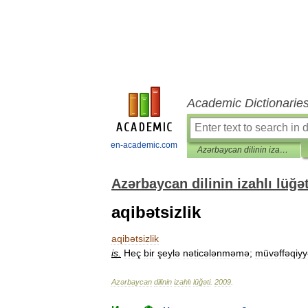
Academic Dictionarie
en-academic.com
Azərbaycan dilinin izahlı lüğəti
Azərbaycan dilinin izahlı lüğət
aqibətsizlik
aqibətsizlik
is
.
Heç
bir
şeylə
nəticələnməmə
;
müvəffəqiyyə
Azərbaycan
dilinin
izahlı
lüğəti
.
2009
.