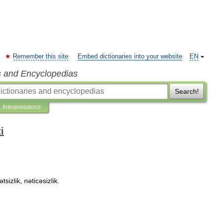
Remember this site
Embed dictionaries into your website
EN
s and Encyclopedias
Search!
Interpretations
i
tsizlik
,
nəticəsizlik
.